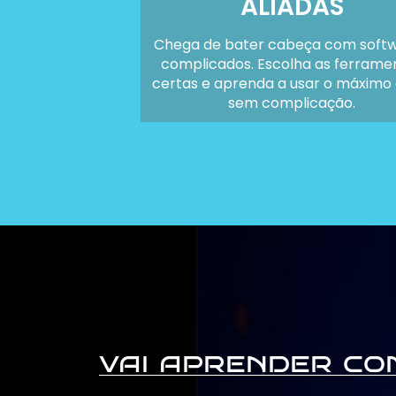
ALIADAS
Chega de bater cabeça com soft
complicados. Escolha as ferrame
certas e aprenda a usar o máximo 
sem complicação.
vai aprender co