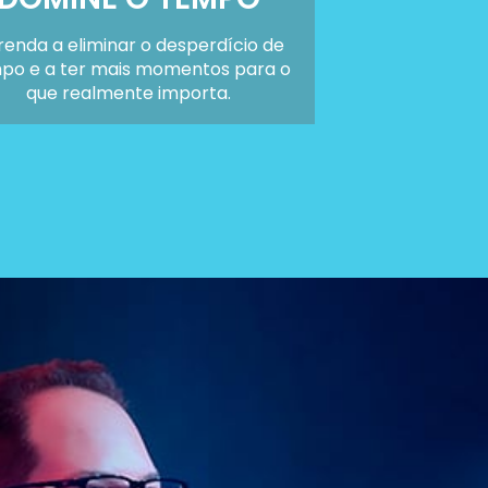
enda a eliminar o desperdício de
po e a ter mais momentos para o
que realmente importa.