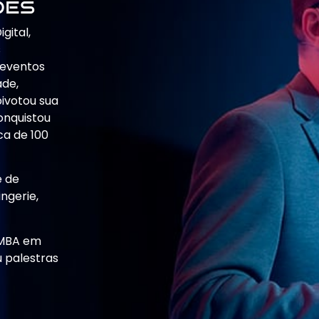
des
gital,
s
l eventos
ade,
pivotou sua
conquistou
ca de 100
e de
ingerie,
 MBA em
u palestras