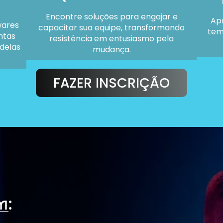
Encontre soluções para engajar e
Apr
wares
capacitar sua equipe, transformando
tem
ntas
resistência em entusiasmo pela
delas
mudança.
FAZER INSCRIÇÃO
m: