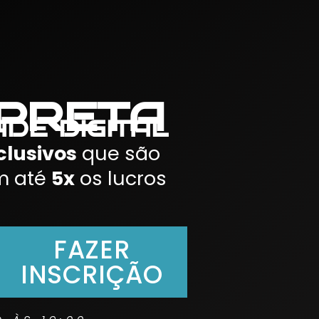
 preta
de digital
clusivos
que são
m até
5x
os lucros
FAZER
INSCRIÇÃO