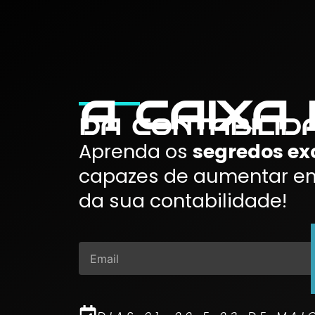
a caixa
da contabilida
Aprenda os
segredos ex
capazes de aumentar e
da sua contabilidade!