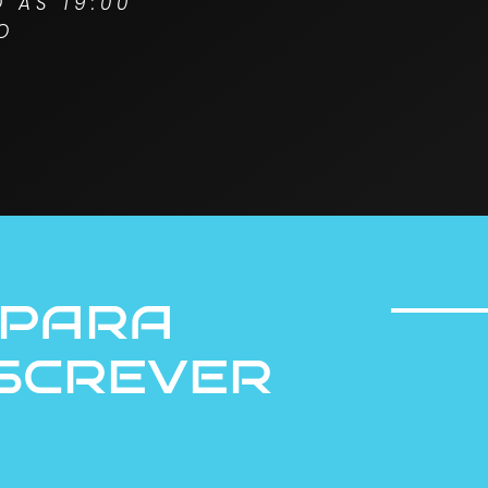
O ÀS 19:00
O
 para
nscrever