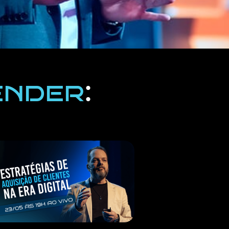
ender
: