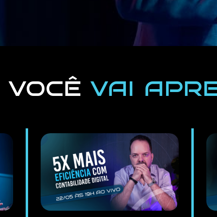
e você
vai apr