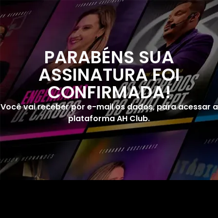
PARABÉNS SUA
ASSINATURA FOI
CONFIRMADA!
Você vai receber por e-mail os dados, para acessar a
plataforma AH Club.